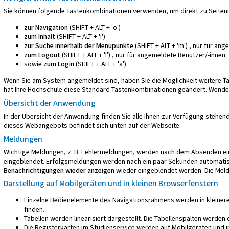
Sie können folgende Tastenkombinationen verwenden, um direkt zu Seiteni
zur Navigation
(SHIFT + ALT + 'o')
zum Inhalt
(SHIFT + ALT + 'i')
zur Suche innerhalb der Menüpunkte
(SHIFT + ALT + 'm') , nur für an
zum Logout
(SHIFT + ALT + 'l') , nur für angemeldete Benutzer/-innen
sowie
zum Login
(SHIFT + ALT + 'a')
Wenn Sie am System angemeldet sind, haben Sie die Möglichkeit weitere 
hat Ihre Hochschule diese Standard-Tastenkombinationen geändert. Wenden 
Übersicht der Anwendung
In der Übersicht der Anwendung finden Sie alle Ihnen zur Verfügung steh
dieses Webangebots
befindet sich unten auf der Webseite.
Meldungen
Wichtige Meldungen, z. B. Fehlermeldungen, werden nach dem Absenden ein
eingeblendet. Erfolgsmeldungen werden nach ein paar Sekunden automatis
Benachrichtigungen wieder anzeigen
wieder eingeblendet werden. Die Meld
Darstellung auf Mobilgeräten und in kleinen Browserfenstern
Einzelne Bedienelemente des Navigationsrahmens werden in kleinere
finden.
Tabellen werden linearisiert dargestellt. Die Tabellenspalten werde
Die Registerkarten im Studienservice werden auf Mobilgeräten und in