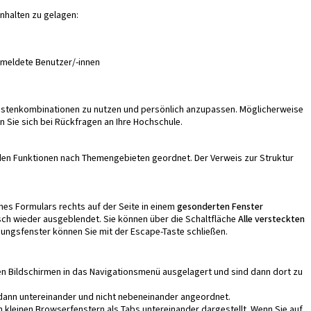
nhalten zu gelagen:
gemeldete Benutzer/-innen
Tastenkombinationen zu nutzen und persönlich anzupassen. Möglicherweise
Sie sich bei Rückfragen an Ihre Hochschule.
enden Funktionen nach Themengebieten geordnet. Der Verweis zur
Struktur
es Formulars rechts auf der Seite in einem
gesonderten Fenster
ch wieder ausgeblendet. Sie können über die Schaltfläche
Alle versteckten
ungsfenster können Sie mit der Escape-Taste schließen.
n Bildschirmen in das Navigationsmenü ausgelagert und sind dann dort zu
n dann untereinander und nicht nebeneinander angeordnet.
 kleinen Browserfenstern als Tabs untereinander dargestellt. Wenn Sie auf