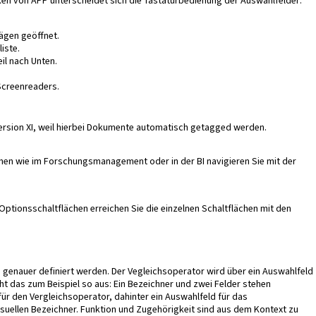
 von APP unterscheidet sich die Tastaturbedienung der Auswahlfelder:
rägen geöffnet.
iste.
il nach Unten.
Screenreaders.
rsion XI, weil hierbei Dokumente automatisch getagged werden.
chen wie im Forschungsmanagement oder in der BI navigieren Sie mit der
Optionsschaltflächen erreichen Sie die einzelnen Schaltflächen mit den
genauer definiert werden. Der Vegleichsoperator wird über ein Auswahlfeld
t das zum Beispiel so aus: Ein Bezeichner und zwei Felder stehen
 für den Vergleichsoperator, dahinter ein Auswahlfeld für das
isuellen Bezeichner. Funktion und Zugehörigkeit sind aus dem Kontext zu