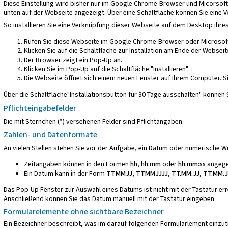
Diese Einstellung wird bisher nur im Google Chrome-Browser und Micorsoft
unten auf der Webseite angezeigt. Über eine Schaltfläche können Sie eine 
So installieren Sie eine Verknüpfung dieser Webseite auf dem Desktop ihr
Rufen Sie diese Webseite im Google Chrome-Browser oder Microsof
Klicken Sie auf die Schaltfläche zur Installation am Ende der Webseit
Der Browser zeigt ein Pop-Up an.
Klicken Sie im Pop-Up auf die Schaltfläche "Installieren".
Die Webseite öffnet sich einem neuen Fenster auf Ihrem Computer. 
Über die Schaltfläche"Installationsbutton für 30 Tage ausschalten" können
Pflichteingabefelder
Die mit Sternchen (*) versehenen Felder sind Pflichtangaben.
Zahlen- und Datenformate
An vielen Stellen stehen Sie vor der Aufgabe, ein Datum oder numerische 
Zeitangaben können in den Formen
hh, hh:mm
oder
hh:mm:ss
angege
Ein Datum kann in der Form
TTMMJJ, TTMMJJJJ, TT.MM.JJ, TT.MM.J
Das Pop-Up Fenster zur Auswahl eines Datums ist nicht mit der Tastatur err
Anschließend können Sie das Datum manuell mit der Tastatur eingeben.
Formularelemente ohne sichtbare Bezeichner
Ein Bezeichner beschreibt, was im darauf folgenden Formularlement einzut