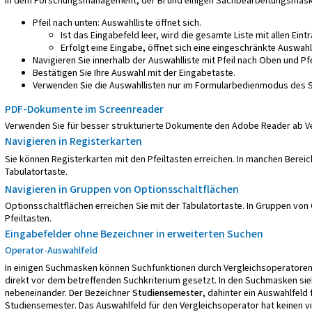
In dem Forschungsmanagement, der BI und einigen Sachbearbeitungsmasken
Pfeil nach unten: Auswahlliste öffnet sich.
Ist das Eingabefeld leer, wird die gesamte Liste mit allen Eint
Erfolgt eine Eingabe, öffnet sich eine eingeschränkte Auswahll
Navigieren Sie innerhalb der Auswahlliste mit Pfeil nach Oben und Pfe
Bestätigen Sie Ihre Auswahl mit der Eingabetaste.
Verwenden Sie die Auswahllisten nur im Formularbedienmodus des 
PDF-Dokumente im Screenreader
Verwenden Sie für besser strukturierte Dokumente den Adobe Reader ab Ve
Navigieren in Registerkarten
Sie können Registerkarten mit den Pfeiltasten erreichen. In manchen Berei
Tabulatortaste.
Navigieren in Gruppen von Optionsschaltflächen
Optionsschaltflächen erreichen Sie mit der Tabulatortaste. In Gruppen von 
Pfeiltasten.
Eingabefelder ohne Bezeichner in erweiterten Suchen
Operator-Auswahlfeld
In einigen Suchmasken können Suchfunktionen durch Vergleichsoperatoren 
direkt vor dem betreffenden Suchkriterium gesetzt. In den Suchmasken sieh
nebeneinander. Der Bezeichner
Studiensemester
, dahinter ein Auswahlfeld
Studiensemester. Das Auswahlfeld für den Vergleichsoperator hat keinen v