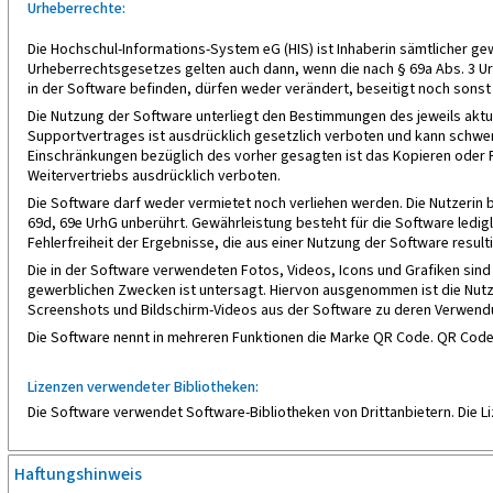
Urheberrechte:
Die Hochschul-Informations-System eG (HIS) ist Inhaberin sämtlicher 
Urheberrechtsgesetzes gelten auch dann, wenn die nach § 69a Abs. 3 Urh
in der Software befinden, dürfen weder verändert, beseitigt noch sons
Die Nutzung der Software unterliegt den Bestimmungen des jeweils akt
Supportvertrages ist ausdrücklich gesetzlich verboten und kann schwe
Einschränkungen bezüglich des vorher gesagten ist das Kopieren oder R
Weitervertriebs ausdrücklich verboten.
Die Software darf weder vermietet noch verliehen werden. Die Nutzerin 
69d, 69e UrhG unberührt. Gewährleistung besteht für die Software ledi
Fehlerfreiheit der Ergebnisse, die aus einer Nutzung der Software resulti
Die in der Software verwendeten Fotos, Videos, Icons und Grafiken sin
gewerblichen Zwecken ist untersagt. Hiervon ausgenommen ist die Nutz
Screenshots und Bildschirm-Videos aus der Software zu deren Verwendu
Die Software nennt in mehreren Funktionen die Marke QR Code. QR Co
Lizenzen verwendeter Bibliotheken:
Die Software verwendet Software-Bibliotheken von Drittanbietern. Die 
Haftungshinweis