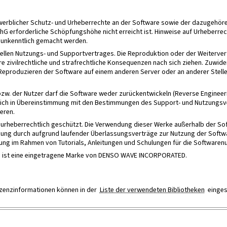
gewerblicher Schutz- und Urheberrechte an der Software sowie der dazugeh
G erforderliche Schöpfungshöhe nicht erreicht ist. Hinweise auf Urheberrec
t unkenntlich gemacht werden.
uellen Nutzungs- und Supportvertrages. Die Reproduktion oder der Weiterv
re zivilrechtliche und strafrechtliche Konsequenzen nach sich ziehen. Zuw
eproduzieren der Software auf einem anderen Server oder an anderer Stelle
bzw. der Nutzer darf die Software weder zurückentwickeln (Reverse Engineer
glich in Übereinstimmung mit den Bestimmungen des Support- und Nutzungsve
eren.
d urheberrechtlich geschützt. Die Verwendung dieser Werke außerhalb der So
ung durch aufgrund laufender Überlassungsverträge zur Nutzung der Softwa
ng im Rahmen von Tutorials, Anleitungen und Schulungen für die Softwarenu
de ist eine eingetragene Marke von DENSO WAVE INCORPORATED.
Lizenzinformationen können in der
Liste der verwendeten Bibliotheken
einges